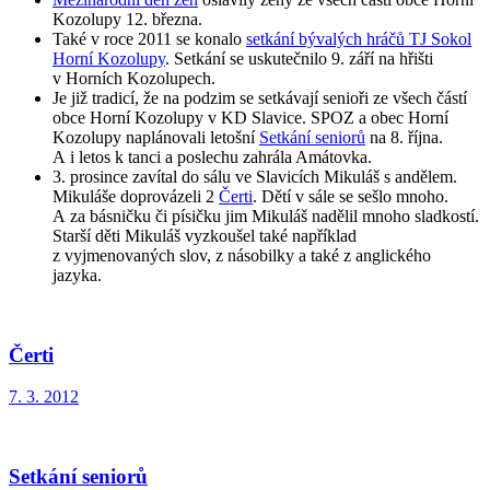
Kozolupy 12. března.
Také v roce 2011 se konalo
setkání bývalých hráčů TJ Sokol
Horní Kozolupy
. Setkání se uskutečnilo 9. září na hřišti
v Horních Kozolupech.
Je již tradicí, že na podzim se setkávají senioři ze všech částí
obce Horní Kozolupy v KD Slavice. SPOZ a obec Horní
Kozolupy naplánovali letošní
Setkání seniorů
na 8. října.
A i letos k tanci a poslechu zahrála Amátovka.
3. prosince zavítal do sálu ve Slavicích Mikuláš s andělem.
Mikuláše doprovázeli 2
Čerti
. Dětí v sále se sešlo mnoho.
A za básničku či písičku jim Mikuláš nadělil mnoho sladkostí.
Starší děti Mikuláš vyzkoušel také například
z vyjmenovaných slov, z násobilky a také z anglického
jazyka.
Čerti
7. 3. 2012
Setkání seniorů