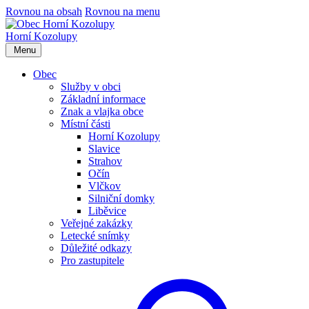
Rovnou na obsah
Rovnou na menu
Horní Kozolupy
Menu
Obec
Služby v obci
Základní informace
Znak a vlajka obce
Místní části
Horní Kozolupy
Slavice
Strahov
Očín
Vlčkov
Silniční domky
Liběvice
Veřejné zakázky
Letecké snímky
Důležité odkazy
Pro zastupitele