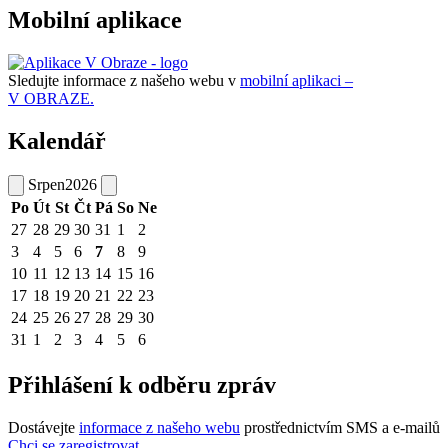
Mobilní aplikace
Sledujte informace z našeho webu v
mobilní aplikaci –
V OBRAZE.
Kalendář
Srpen
2026
Po
Út
St
Čt
Pá
So
Ne
27
28
29
30
31
1
2
3
4
5
6
7
8
9
10
11
12
13
14
15
16
17
18
19
20
21
22
23
24
25
26
27
28
29
30
31
1
2
3
4
5
6
Přihlášení k odběru zpráv
Dostávejte
informace z našeho webu
prostřednictvím SMS a e-mailů
Chci se zaregistrovat