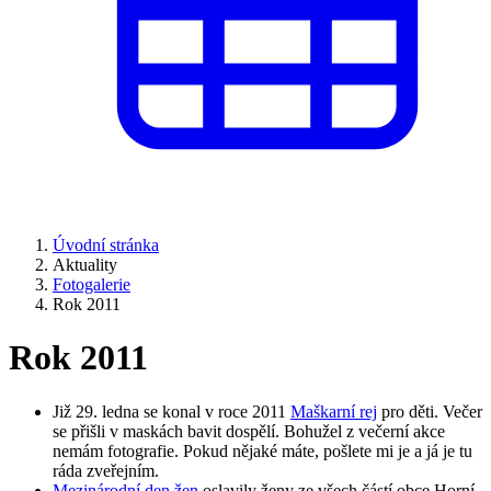
Úvodní stránka
Aktuality
Fotogalerie
Rok 2011
Rok 2011
Již 29. ledna se konal v roce 2011
Maškarní rej
pro děti. Večer
se přišli v maskách bavit dospělí. Bohužel z večerní akce
nemám fotografie. Pokud nějaké máte, pošlete mi je a já je tu
ráda zveřejním.
Mezinárodní den žen
oslavily ženy ze všech částí obce Horní