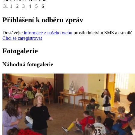
31
1
2
3
4
5
6
Přihlášení k odběru zpráv
Dostávejte
informace z našeho webu
prostřednictvím SMS a e-mailů
Chci se zaregistrovat
Fotogalerie
Náhodná fotogalerie