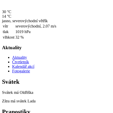
30 °C
14 °C
jasno, severovýchodní větřík
vítr
severovýchodní,
2.07 m/s
tlak
1019 hPa
vlhkost
32 %
Aktuality
Aktuality
Čtvrtletník
Kalendář akcí
Fotogalerie
Svátek
Svátek má
Oldřiška
Zítra má svátek
Lada
Pranostiky