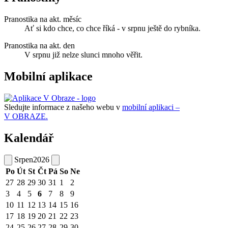
Pranostika na akt. měsíc
Ať si kdo chce, co chce říká - v srpnu ještě do rybníka.
Pranostika na akt. den
V srpnu již nelze slunci mnoho věřit.
Mobilní aplikace
Sledujte informace z našeho webu v
mobilní aplikaci –
V OBRAZE.
Kalendář
Srpen
2026
Po
Út
St
Čt
Pá
So
Ne
27
28
29
30
31
1
2
3
4
5
6
7
8
9
10
11
12
13
14
15
16
17
18
19
20
21
22
23
24
25
26
27
28
29
30