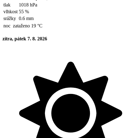
tlak
1018 hPa
vlhkost
55 %
srážky
0.6 mm
noc
zataženo 19 °C
zítra, pátek 7. 8. 2026