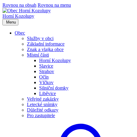
Rovnou na obsah
Rovnou na menu
Horní Kozolupy
Menu
Obec
Služby v obci
Základní informace
Znak a vlajka obce
Místní části
Horní Kozolupy
Slavice
Strahov
Očín
Vlčkov
Silniční domky
Liběvice
Veřejné zakázky
Letecké snímky
Důležité odkazy
Pro zastupitele