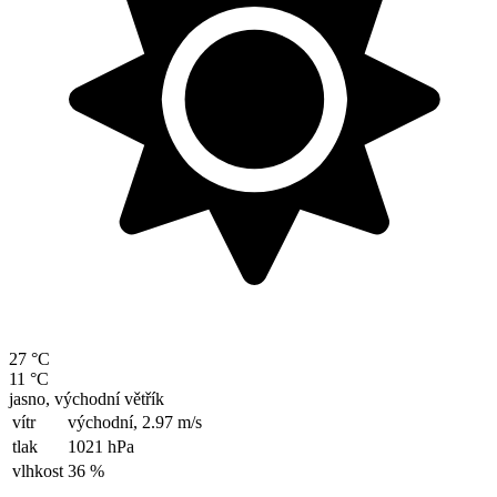
27 °C
11 °C
jasno, východní větřík
vítr
východní,
2.97 m/s
tlak
1021 hPa
vlhkost
36 %